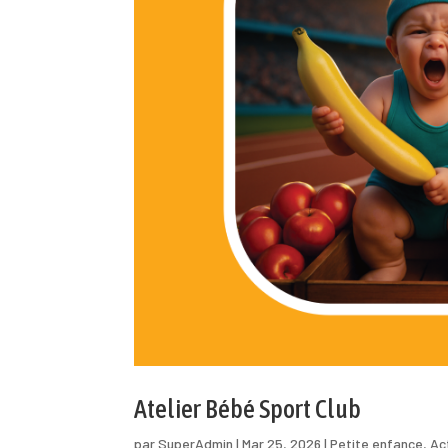
Atelier Bébé Sport Club
par
SuperAdmin
|
Mar 25, 2026
|
Petite enfance
,
Ac