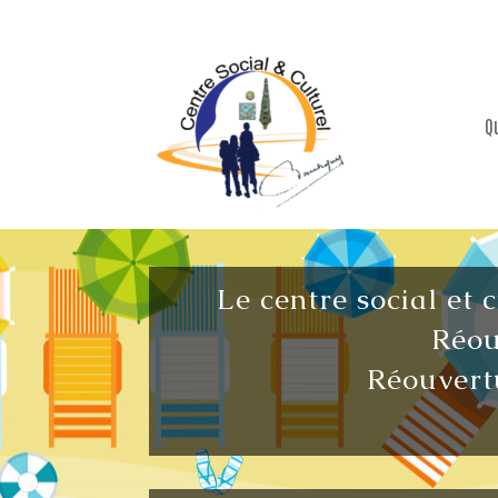
Q
Le centre social et 
Réou
Réouvertu