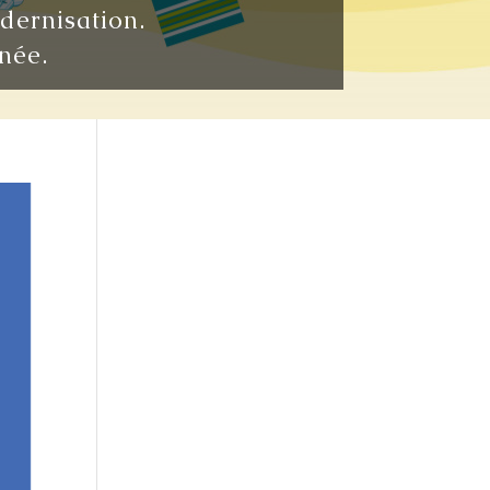
odernisation.
née.