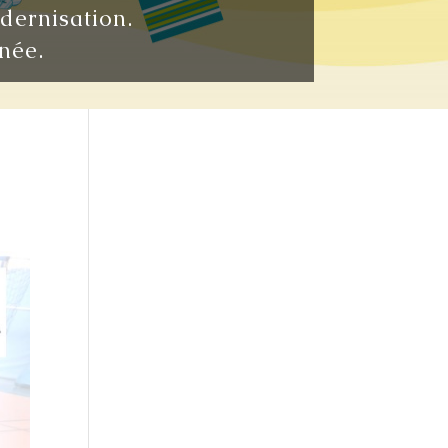
odernisation.
née.