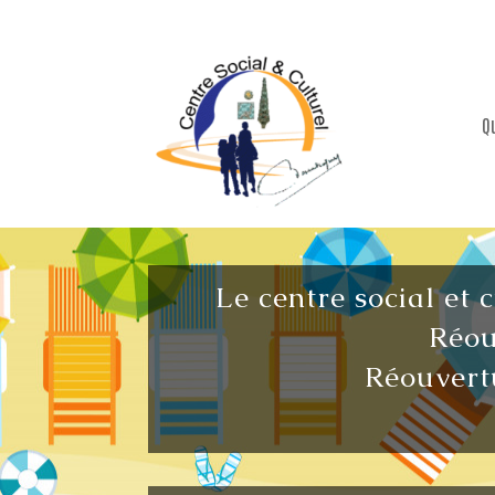
Q
Le centre social et 
Réou
Réouvertu