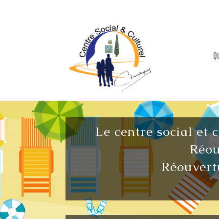
Q
Le centre social et 
Réou
Réouvertu