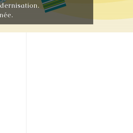
odernisation.
née.