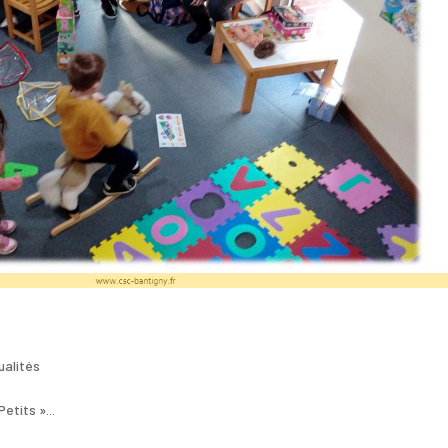
ualités
tits »...