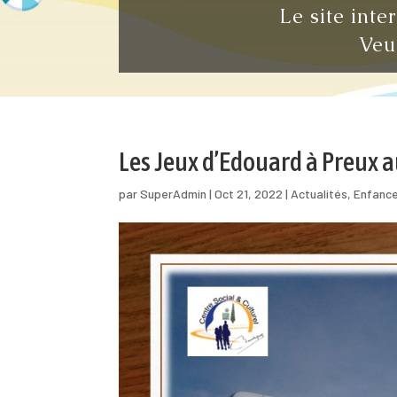
Le site inte
Veu
Les Jeux d’Edouard à Preux a
par
SuperAdmin
|
Oct 21, 2022
|
Actualités
,
Enfanc