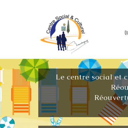
Q
Le centre social et 
Réou
Réouvertu