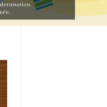
odernisation.
née.