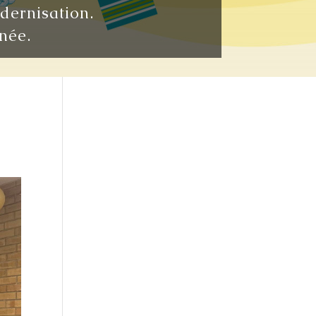
odernisation.
née.