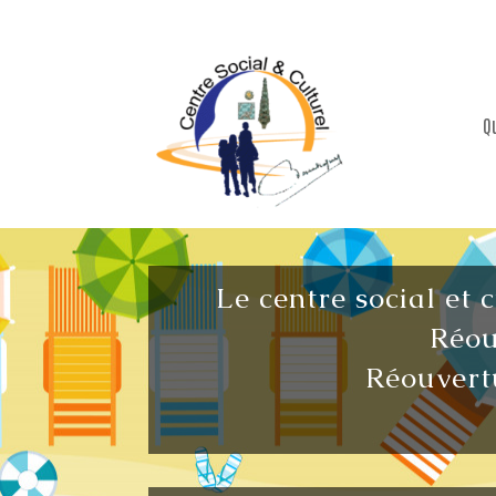
Q
Le centre social et 
Réou
Réouvertu