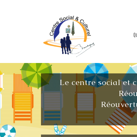
Q
Le centre social et 
Réou
Réouvertu