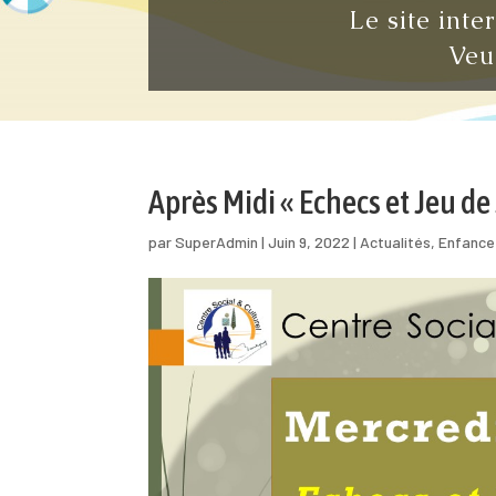
Le site inte
Veu
Après Midi « Echecs et Jeu de
par
SuperAdmin
|
Juin 9, 2022
|
Actualités
,
Enfance