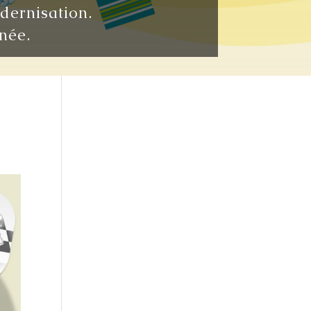
odernisation.
née.