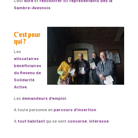
C’est
élire
et
rencontrer
les
représentants des la
Sambre-Avesnois
.
C’est pour
qui ?
Les
allocataires
bénéficiaires
du Revenu de
Solidarité
Active
.
Les
demandeurs d’emploi
.
A toute personne en
parcours d’insertion
.
A
tout habitant
qui se sent
concerné
,
intéressé
.