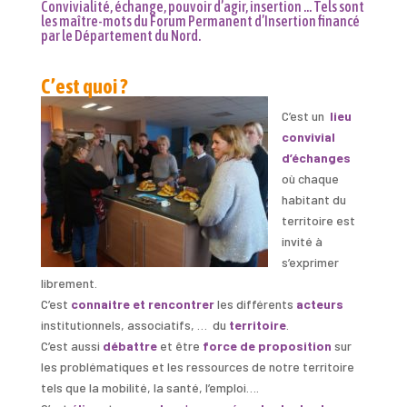
Convivialité, échange, pouvoir d’agir, insertion … Tels sont
les maître-mots du Forum Permanent d’Insertion financé
par le Département du Nord.
C’est quoi ?
C’est un
lieu
co
nv
ivial
d’échanges
où chaque
habitant du
territoire est
invité à
s’exprimer
librement.
C’est
con
naitre et rencontrer
les différents
acteurs
institutionnels, associatifs, … du
territoire
.
C’est aussi
débattre
et être
force de proposition
sur
les problématiques et les ressources de notre territoire
tels que la mobilité, la santé, l’emploi….